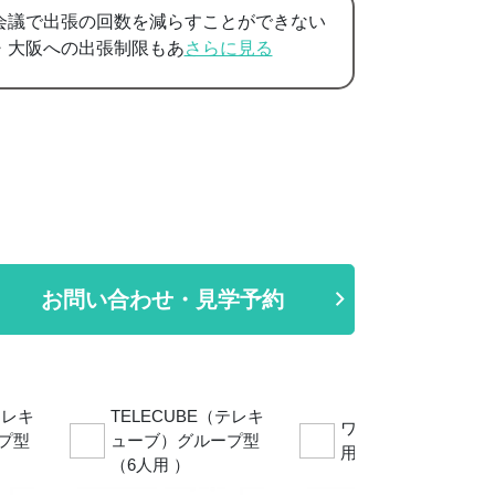
会議で出張の回数を減らすことができない
・大阪への出張制限もあ
さらに見る
お問い合わせ・見学予約
テレキ
TELECUBE（テレキ
ワークポッド （1人
プ型
ューブ）グループ型
用）
（6人用 ）