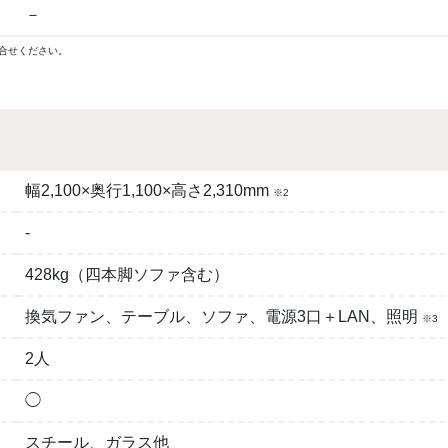
－
合せください。
幅2,100×奥行1,100×高さ2,310mm
※2
-
428kg（四本脚ソファ含む）
換気ファン、テーブル、ソファ、電源3口＋LAN、照明
※3
2人
◯
スチール、ガラス他