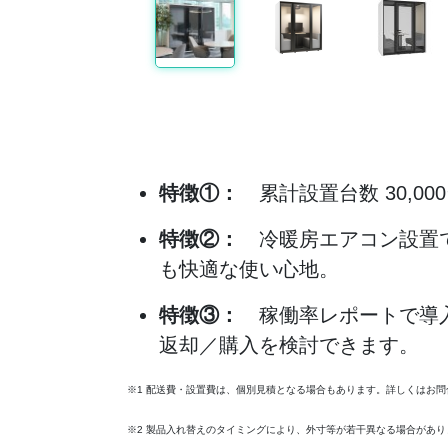
特徴①：
累計設置台数 30,0
特徴②：
冷暖房エアコン設置で
も快適な使い心地。
特徴③：
稼働率レポートで導入
返却／購入を検討できます。
※1 配送費・設置費は、個別見積となる場合もあります。詳しくはお問
※2 製品入れ替えのタイミングにより、外寸等が若干異なる場合があり