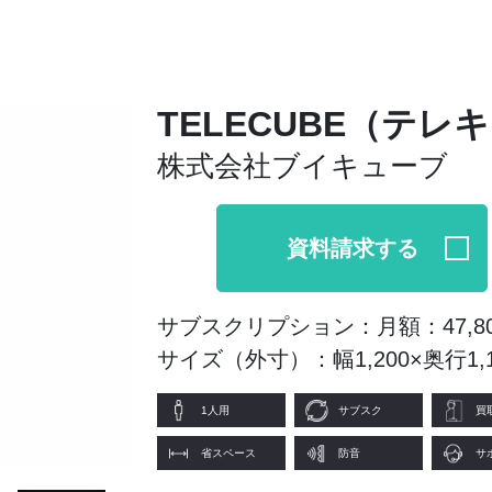
TELECUBE（テ
株式会社ブイキューブ
資料請求する
サブスクリプション：月額：47,8
サイズ（外寸）：幅1,200×奥行1,1
1人用
サブスク
買
省スペース
防音
サ