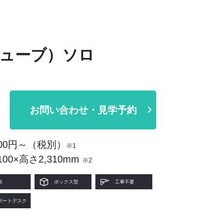
レキューブ）ソロ
お問い合わせ・見学予約
00円～（税別）
※1
00×高さ2,310mm
※2
取
ボックス型
工事不要
ポートデスク