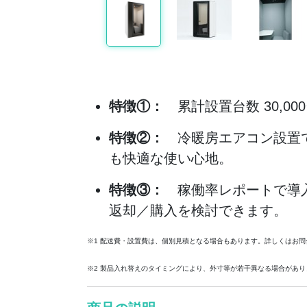
特徴①：
累計設置台数 30,0
特徴②：
冷暖房エアコン設置で
も快適な使い心地。
特徴③：
稼働率レポートで導入
返却／購入を検討できます。
※1 配送費・設置費は、個別見積となる場合もあります。詳しくはお問
※2 製品入れ替えのタイミングにより、外寸等が若干異なる場合があり