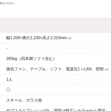
合せください。
幅1,200×奥行1,100×高さ2,310mm
※2
-
285kg（四本脚ソファ含む）
換気ファン、テーブル、ソファ、電源3口＋LAN、照明
※3
1人
◯
スチール、ガラス他
サブスクリプションは白、買取は幅広いカラーから選択